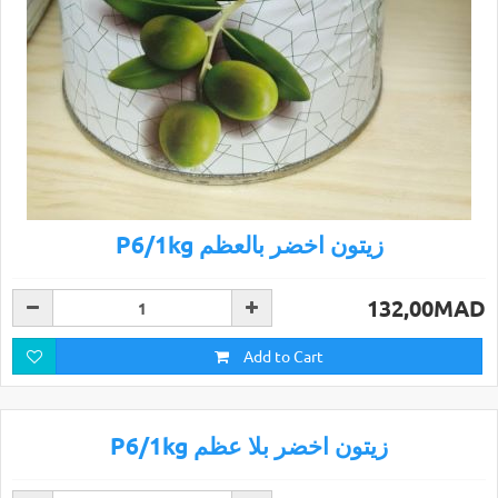
P6/1kg زيتون اخضر بالعظم
132,00MAD
Add to Cart
P6/1kg زيتون اخضر بلا عظم