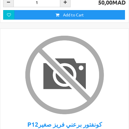
50,00MAD
Add to Cart
P12كونفتور برعني فريز صغير