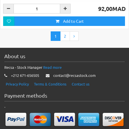
92,00MAD
Add to Cart
1
2
About us
Recsa - Stock Manager
Read more
+212 671-656505
contact@recsastock.com
Privacy Policy
Terms & Conditions
Contact us
Payment methods
-