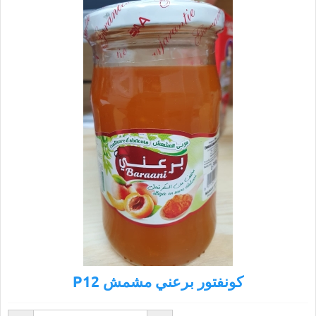
P12 كونفتور برعني مشمش