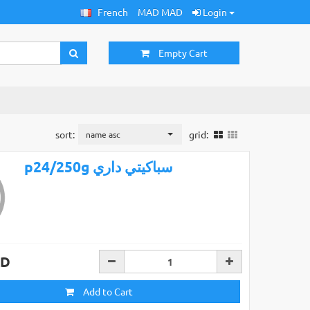
French
MAD MAD
Login
Empty Cart
sort:
grid:
name asc
p24/250g سباكيتي داري
AD
Add to Cart