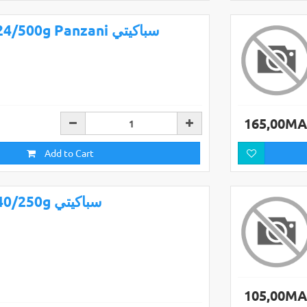
p24/500g Panzani سباكيتي
165,00M
Add to Cart
p40/250g سباكيتي
105,00M