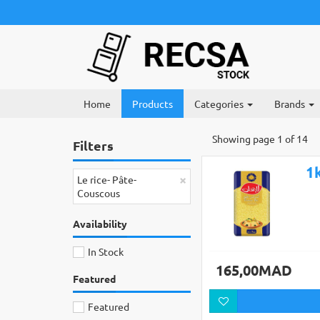
Home
Products
Categories
Brands
Showing page 1 of 14
Filters
×
Le rice- Pâte-
Couscous
Availability
In Stock
165,00MAD
Featured
Featured