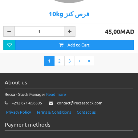
10kg فرص كنز
45,00MAD
Add to Cart
1
2
3
About us
Recsa - Stock Manager
Read more
+212 671-656505
contact@recsastock.com
Privacy Policy
Terms & Conditions
Contact us
Payment methods
-