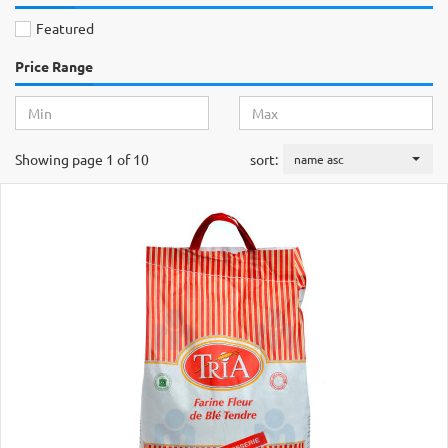
Featured
Price Range
Showing page 1 of 10
sort:
name asc