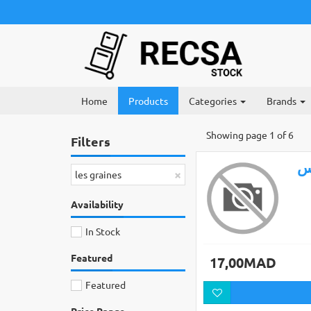
Home
Products
Categories
Brands
Showing page 1 of 6
Filters
س
×
les graines
Availability
In Stock
Featured
17,00MAD
Featured