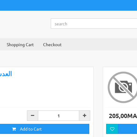
Shopping Cart
Checkout
العد
205,00M
Add to Cart