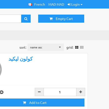
French
MAD MAD
Login
Empty Cart
sort:
grid:
name asc
كولون ليكيد
AD
Add to Cart