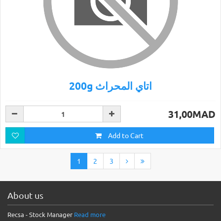
200g اتاي المحراث
31,00MAD
Add to Cart
1
2
3
About us
Recsa - Stock Manager
Read more