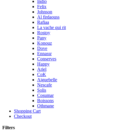
Indio
Felix
Johnson
Al firdaouss
Rafiaa
La vache qui rit
Rostoy
Pany
Konouz
Dove
Ennassr
Conserves
Happy
Ariel
CoK
Aiguebelle
Nescafe
Solis
Cosumar
Boissons
Othmane
Shopping Cart
Checkout
Filters