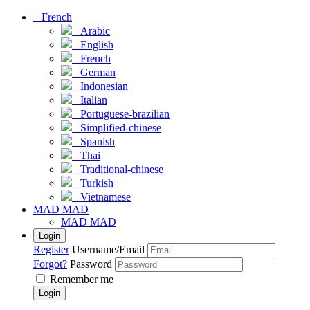
French
Arabic
English
French
German
Indonesian
Italian
Portuguese-brazilian
Simplified-chinese
Spanish
Thai
Traditional-chinese
Turkish
Vietnamese
MAD MAD
MAD MAD
Login
Register
Username/Email
Forgot?
Password
Remember me
Login