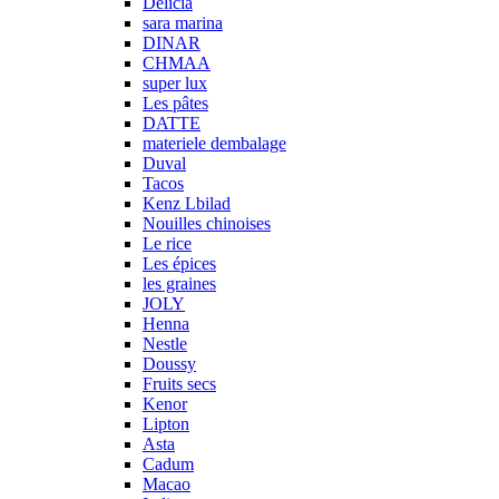
Delicia
sara marina
DINAR
CHMAA
super lux
Les pâtes
DATTE
materiele dembalage
Duval
Tacos
Kenz Lbilad
Nouilles chinoises
Le rice
Les épices
les graines
JOLY
Henna
Nestle
Doussy
Fruits secs
Kenor
Lipton
Asta
Cadum
Macao