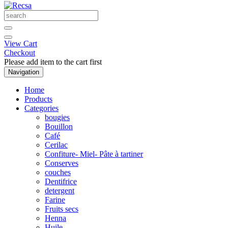
View Cart
Checkout
Please add item to the cart first
Navigation
Home
Products
Categories
bougies
Bouillon
Café
Cerilac
Confiture- Miel- Pâte à tartiner
Conserves
couches
Dentifrice
detergent
Farine
Fruits secs
Henna
Huile