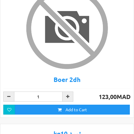
Boer 2dh
123,00MAD
Add to Cart
kg10 ثومة